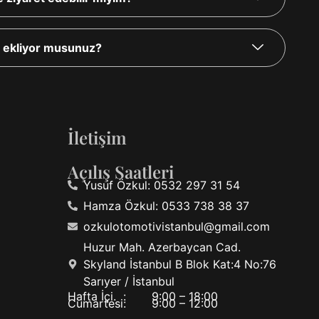
a ekliyor musunuz?
İletişim
Açılış Saatleri
Yusuf Özkul: 0532 297 31 54
Hamza Özkul: 0533 738 38 37
ozkulotomotivistanbul@gmail.com
Huzur Mah. Azerbaycan Cad.
Skyland İstanbul B Blok Kat:4 No:76
Sarıyer / İstanbul
Hafta İçi. :
9:00 – 18:00
Cumartesi:
9:00 – 12:00