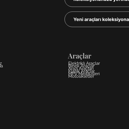
Yeni araçları koleksiyon
Araçlar
z
Elektrikli Araçlar
da
Binek Araçlar
Arazi Araçları
Klasik Araçlar
MPV Minibüsleri
Motosikletler