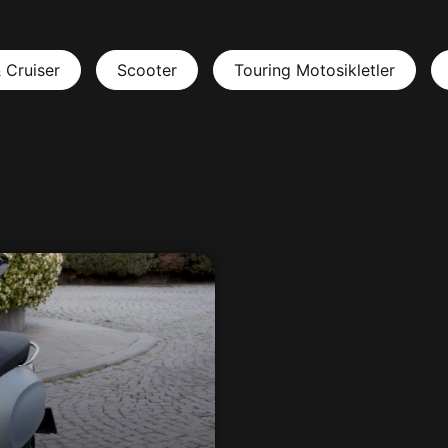
 Cruiser
Scooter
Touring Motosikletler