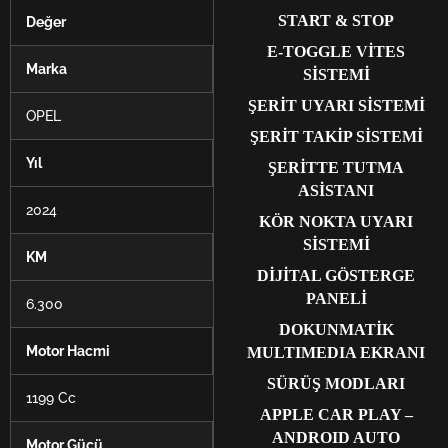
START & STOP
Değer
E-TOGGLE VİTES
Marka
SİSTEMİ
ŞERİT UYARI SİSTEMİ
OPEL
ŞERİT TAKİP SİSTEMİ
Yıl
ŞERİTTE TUTMA
ASİSTANI
2024
KÖR NOKTA UYARI
SİSTEMİ
KM
DİJİTAL GÖSTERGE
PANELİ
6.300
DOKUNMATİK
Motor Hacmi
MULTIMEDIA EKRANI
SÜRÜŞ MODLARI
1199 Cc
APPLE CAR PLAY –
ANDROID AUTO
Motor Gücü