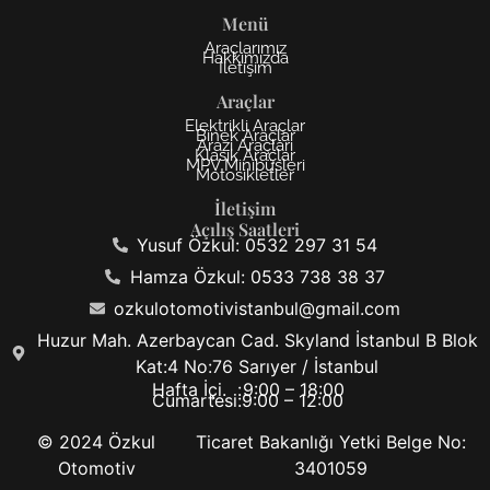
Menü
Araçlarımız
Hakkımızda
İletişim
Araçlar
Elektrikli Araçlar
Binek Araçlar
Arazi Araçları
Klasik Araçlar
MPV Minibüsleri
Motosikletler
İletişim
Açılış Saatleri
Yusuf Özkul: 0532 297 31 54
Hamza Özkul: 0533 738 38 37
ozkulotomotivistanbul@gmail.com
Huzur Mah. Azerbaycan Cad. Skyland İstanbul B Blok
Kat:4 No:76 Sarıyer / İstanbul
Hafta İçi. :
9:00 – 18:00
Cumartesi:
9:00 – 12:00
© 2024 Özkul
Ticaret Bakanlığı Yetki Belge No:
Otomotiv
3401059