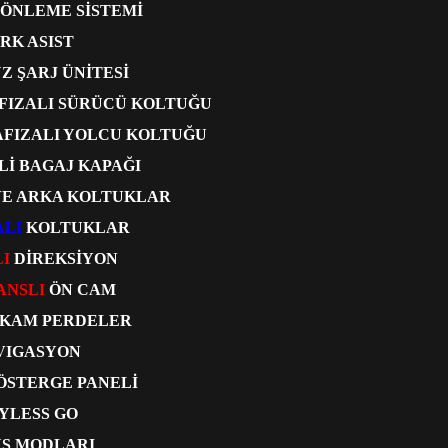
 ÖNLEME SİSTEMİ
RK ASIST
Z ŞARJ ÜNİTESİ
AFIZALI SÜRÜCÜ KOLTUĞU
AFIZALI YOLCU KOLTUĞU
Lİ BAGAJ KAPAĞI
VE ARKA KOLTUKLAR
ALI
KOLTUKLAR
LI
DİREKSİYON
ANSLI
ÖN CAM
KAM PERDELER
VIGASYON
GÖSTERGE PANELİ
YLESS GO
Ş MODLARI