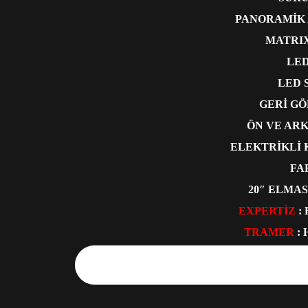
PANORAMİK 
MATRIX
LED
LED 
GERİ G
ÖN VE AR
ELEKTRİKLİ
FA
20″ ELMA
EXPERTİZ
:
TRAMER
: