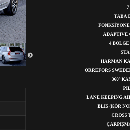
7
TABA 
FONKSİYONE
ADAPTIVE
4 BÖLGE
STA
HARMAN KA
ORREFORS SWEDEN
360° K
PI
LANE KEEPING AID
BLIS (KÖR NO
CROSS 
ÇARPIŞMA