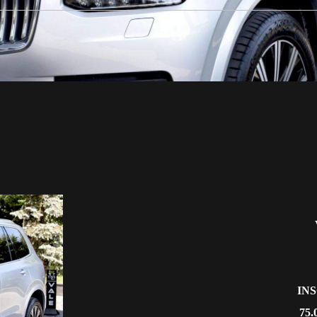
IN
75