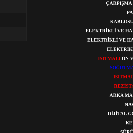
ÇARPIŞMA
PA
KABLOSU
ELEKTRİKLİ VE H
ELEKTRİKLİ VE H
ELEKTRİK
ISITMALI
ÖN 
SOĞUTM
ISITMA
REZİST
ARKA MA
NA
DİJİTAL 
KE
SÜRÜ