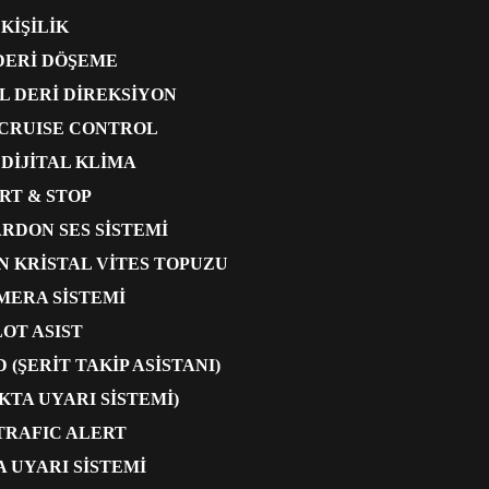
 KİŞİLİK
DERİ DÖŞEME
L DERİ DİREKSİYON
 CRUISE CONTROL
 DİJİTAL KLİMA
RT & STOP
RDON SES SİSTEMİ
 KRİSTAL VİTES TOPUZU
AMERA SİSTEMİ
LOT ASIST
 (ŞERİT TAKİP ASİSTANI)
KTA UYARI SİSTEMİ)
TRAFIC ALERT
 UYARI SİSTEMİ