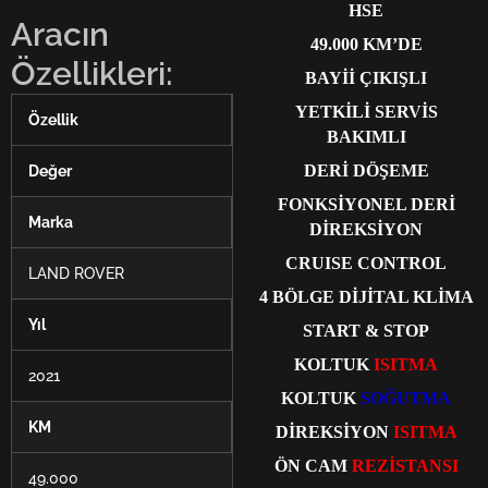
HSE
Aracın
49.000 KM’DE
Özellikleri:
BAYİİ ÇIKIŞLI
YETKİLİ SERVİS
Özellik
BAKIMLI
DERİ DÖŞEME
Değer
FONKSİYONEL DERİ
Marka
DİREKSİYON
CRUISE CONTROL
LAND ROVER
4 BÖLGE DİJİTAL KLİMA
Yıl
START & STOP
KOLTUK
ISITMA
2021
KOLTUK
SOĞUTMA
KM
DİREKSİYON
ISITMA
ÖN CAM
REZİSTANSI
49.000