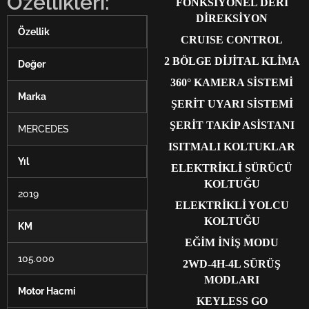
Özellikleri:
FONKSİYONEL DERİ
DİREKSİYON
Özellik
CRUISE CONTROL
2 BÖLGE DİJİTAL KLİMA
Değer
360° KAMERA SİSTEMİ
Marka
ŞERİT UYARI SİSTEMİ
ŞERİT TAKİP ASİSTANI
MERCEDES
ISITMALI KOLTUKLAR
Yıl
ELEKTRİKLİ SÜRÜCÜ
KOLTUĞU
2019
ELEKTRİKLİ YOLCU
KOLTUĞU
KM
EĞİM İNİŞ MODU
105.000
2WD-4H-4L SÜRÜŞ
MODLARI
Motor Hacmi
KEYLESS GO