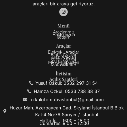
araçları bir araya getiriyoruz.
Menü
Araçlarımız
Hakkımızda
İletişim
Araçlar
Elektrikli Araçlar
Binek Araçlar
Arazi Araçları
Klasik Araçlar
MPV Minibüsleri
Motosikletler
İletişim
Açılış Saatleri
Yusuf Özkul: 0532 297 31 54
Hamza Özkul: 0533 738 38 37
ozkulotomotivistanbul@gmail.com
Huzur Mah. Azerbaycan Cad. Skyland İstanbul B Blok
Kat:4 No:76 Sarıyer / İstanbul
Hafta İçi. :
9:00 – 18:00
Cumartesi:
9:00 – 12:00