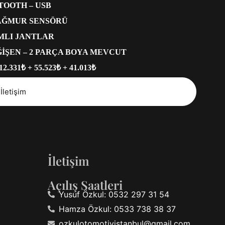
TOOTH – USB
YAĞMUR SENSÖRÜ
MLI JANTLAR
ĞİŞEN – 2 PARÇA BOYA MEVCUT
 12.331₺ + 55.523₺ + 41.013₺
İletişim
İletişim
Açılış Saatleri
Yusuf Özkul: 0532 297 31 54
Hamza Özkul: 0533 738 38 37
ozkulotomotivistanbul@gmail.com