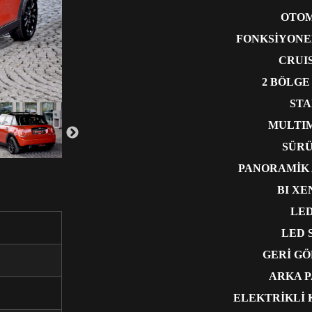
OTOM
FONKSİYONE
CRUI
2 BÖLGE
STA
MULTIM
SÜRÜ
PANORAMİK 
BI X
LED
LED 
GERİ G
ARKA P
ELEKTRİKLİ