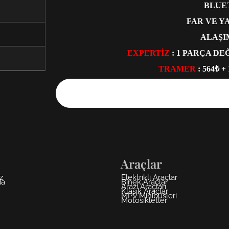
BLUE
FAR VE 
ALAŞI
EXPERTİZ
: 1 PARÇA DE
TRAMER
: 564₺ +
Araçlar
z
Elektrikli Araçlar
da
Binek Araçlar
Arazi Araçları
Klasik Araçlar
MPV Minibüsleri
Motosikletler