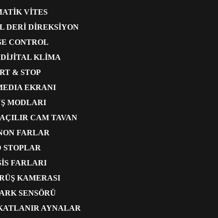
ATİK VİTES
L DERİ DİREKSİYON
SE CONTROL
 DİJİTAL KLİMA
RT & STOP
EDIA EKRANI
Ş MODLARI
AÇILIR CAM TAVAN
ENON FARLAR
 STOPLAR
SİS FARLARI
ÖRÜŞ KAMERASI
ARK SENSÖRÜ
 KATLANIR AYNALAR