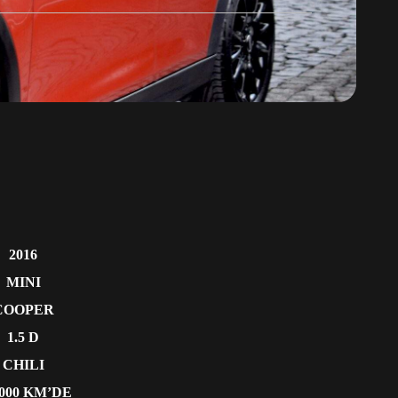
2016
MINI
COOPER
1.5 D
CHILI
.000 KM’DE