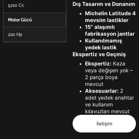
Dış Tasarım ve Donanım
5210 Cc
Michelin Latitude 4
mevsim lastikler
Motor Gücü
15” alaşımlı
fabrikasyon jantlar
220 Hp
Kullanılmamış
yedek lastik
Ekspertiz ve Geçmiş
Ekspertiz:
Kaza
veya değişen yok –
2 parça boya
mevcut
Aksesuarlar:
2
adet yedek anahtar
ve kullanım
kılavuzları mevcut
İletişim