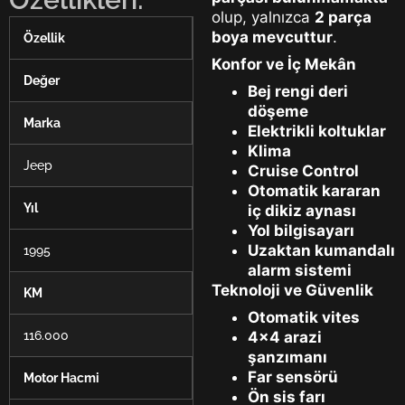
olup, yalnızca
2 parça
boya mevcuttur
.
Özellik
Konfor ve İç Mekân
Değer
Bej rengi deri
döşeme
Marka
Elektrikli koltuklar
Klima
Jeep
Cruise Control
Otomatik kararan
Yıl
iç dikiz aynası
Yol bilgisayarı
Uzaktan kumandalı
1995
alarm sistemi
Teknoloji ve Güvenlik
KM
Otomatik vites
4×4 arazi
116.000
şanzımanı
Far sensörü
Motor Hacmi
Ön sis farı