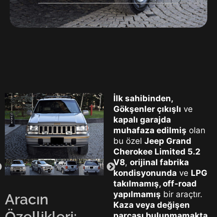
İlk sahibinden,
Gökşenler çıkışlı
ve
kapalı garajda
muhafaza edilmiş
olan
bu özel
Jeep Grand
Cherokee Limited 5.2
V8
,
orijinal fabrika
kondisyonunda
ve
LPG
takılmamış, off-road
yapılmamış
bir araçtır.
Aracın
Kaza veya değişen
Özellikleri:
parçası bulunmamakta