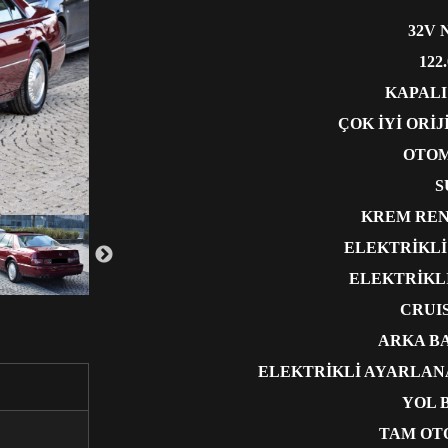
32V
122
KAPALI
ÇOK İYİ ORİ
OTOM
S
KREM REN
ELEKTRİKLİ
ELEKTRİKL
CRUI
ARKA B
ELEKTRİKLİ AYARLAN
YOL 
TAM OT