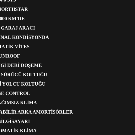
 NORTHSTAR
.000 KM’DE
 GARAJ ARACI
JİNAL KONDİSYONDA
ATİK VİTES
UNROOF
Gİ DERİ DÖŞEME
 SÜRÜCÜ KOLTUĞU
İ YOLCU KOLTUĞU
SE CONTROL
AĞIMSIZ KLİMA
ABİLİR ARKA AMORTİSÖRLER
BİLGİSAYARI
OMATİK KLİMA