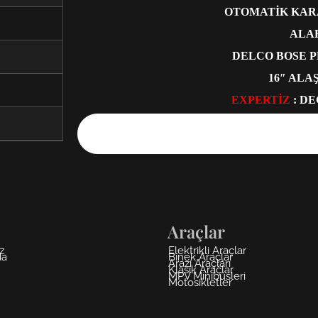
OTOMATİK KARA
ALA
DELCO BOSE P
16″ ALA
EXPERTİZ
: D
Araçlar
z
Elektrikli Araçlar
da
Binek Araçlar
Arazi Araçları
Klasik Araçlar
MPV Minibüsleri
Motosikletler