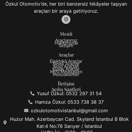
Özkul Otomotiv’de, her biri benzersiz hikâyeler taşıyan
araçları bir araya getiriyoruz.
Menü
Araçlarımız
Hakkımızda
İletişim
Araçlar
Elektrikli Araçlar
Binek Araçlar
Arazi Araçları
Klasik Araçlar
MPV Minibüsleri
Motosikletler
İletişim
Açılış Saatleri
Yusuf Özkul: 0532 297 31 54
Hamza Özkul: 0533 738 38 37
ozkulotomotivistanbul@gmail.com
Huzur Mah. Azerbaycan Cad. Skyland İstanbul B Blok
Kat:4 No:76 Sarıyer / İstanbul