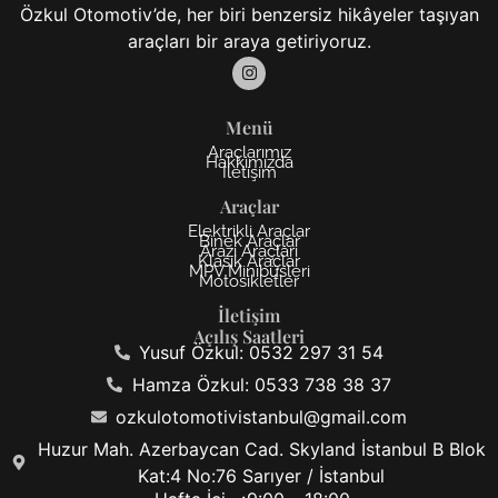
Özkul Otomotiv’de, her biri benzersiz hikâyeler taşıyan
araçları bir araya getiriyoruz.
Menü
Araçlarımız
Hakkımızda
İletişim
Araçlar
Elektrikli Araçlar
Binek Araçlar
Arazi Araçları
Klasik Araçlar
MPV Minibüsleri
Motosikletler
İletişim
Açılış Saatleri
Yusuf Özkul: 0532 297 31 54
Hamza Özkul: 0533 738 38 37
ozkulotomotivistanbul@gmail.com
Huzur Mah. Azerbaycan Cad. Skyland İstanbul B Blok
Kat:4 No:76 Sarıyer / İstanbul